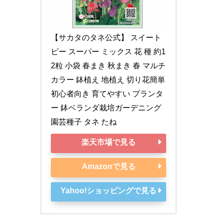
【サカタのタネ公式】 スイート
ピー スーパー ミックス 花 種 約1
2粒 小袋 春まき 秋まき 春 マルチ
カラー 鉢植え 地植え 切り花簡単 
初心者向き 育てやすい プランタ
ー 鉢ベランダ栽培ガーデニング 
園芸種子 タネ たね
楽天市場で見る
Amazonで見る
Yahoo!ショッピングで見る