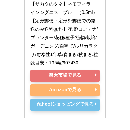
【サカタのタネ】ネモフィラ　
インシグニス　ブルー（0.5ml）
【定形郵便・定形外郵便での発
送のみ送料無料】花壇/コンテナ/
プランター/花種/種子/植物/栽培/
ガーデニング/自宅で/ルリカラク
サ/耐寒性1年草/春まき/秋まき/粒
数目安：135粒/907430
楽天市場で見る
Amazonで見る
Yahoo!ショッピングで見る